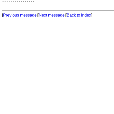
----------------

[
Previous message
][
Next message
][
Back to index
]