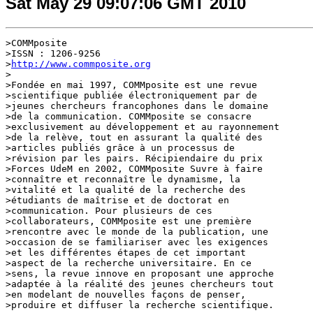
Sat May 29 09:07:06 GMT 2010
>COMMposite

>ISSN : 1206-9256

>
http://www.commposite.org
>

>Fondée en mai 1997, COMMposite est une revue 

>scientifique publiée électroniquement par de 

>jeunes chercheurs francophones dans le domaine 

>de la communication. COMMposite se consacre 

>exclusivement au développement et au rayonnement 

>de la relève, tout en assurant la qualité des 

>articles publiés grâce à un processus de 

>révision par les pairs. Récipiendaire du prix 

>Forces UdeM en 2002, COMMposite Suvre à faire 

>connaître et reconnaître le dynamisme, la 

>vitalité et la qualité de la recherche des 

>étudiants de maîtrise et de doctorat en 

>communication. Pour plusieurs de ces 

>collaborateurs, COMMposite est une première 

>rencontre avec le monde de la publication, une 

>occasion de se familiariser avec les exigences 

>et les différentes étapes de cet important 

>aspect de la recherche universitaire. En ce 

>sens, la revue innove en proposant une approche 

>adaptée à la réalité des jeunes chercheurs tout 

>en modelant de nouvelles façons de penser, 

>produire et diffuser la recherche scientifique.
