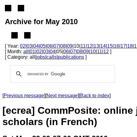
Archive for May 2010
[ Year:
02
|
03
|
04
|
05
|
06
|
07
|
08
|
09
|10|
11
|
12
|
13
|
14
|
15
|
16
|
17
|
18
|
1
[ Month:
all
|
01
|
02
|
03
|
04
|05|
06
|
07
|
08
|
09
|
10
|
11
|
12
]
[ Category: all|
jobs
|
calls
|
publications
]
[
Previous message
][
Next message
][
Back to index
]
[ecrea] CommPosite: online
scholars (in French)