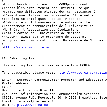
>

>Les recherches publiées dans COMMposite sont 

>accessibles gratuitement par Internet, ce qui 

>permet une diffusion élargie des connaissances à 

>l'ère d'une utilisation croissante d'Internet à 

>des fins scientifiques. Les activités de 

>COMMposite sont financées entre autres par le 

>Département de communication de l'Université de 

>Montréal, l'Association des étudiants en 

>communication de l'Université de Montréal 

>(AECUM), ainsi que le programme de Doctorat 

>conjoint en communication de l'Université de Montréal,
>

>
http://www.commposite.org
----------------

ECREA-Mailing list

----------------

This mailing list is a free service from ECREA.

---

To unsubscribe, please visit 
http://www.ecrea.eu/mailin
---

ECREA - European Communication Research and Education A
Postal address:

ECREA

Université Libre de Bruxelles

c/o Dept. of Information and Communication Sciences

CP123, avenue F.D. Roosevelt 50, b-1050 Bruxelles, Belg
Email: (info /at/ ecrea.eu)

URL: 
http://www.ecrea.eu